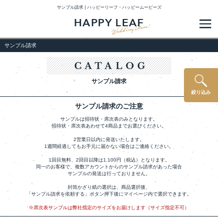
サンプル請求 | ハッピーリーフ・ハッピームービーズ
メ
サンプル請求
サンプル請求
絞り込み
サンプル請求のご注意
サンプルは招待状・席次表のみとなります。
招待状・席次表あわせて4商品までお選びください。
2営業日以内に発送いたします。
1週間経過してもお手元に届かない場合はご連絡ください。
1回目無料、2回目以降は1,100円（税込）となります。
同一のお客様で、複数アカウントからのサンプル請求があった場合
サンプルの発送は行っておりません。
封筒かざり紙の選択は、商品選択後、
「サンプル請求を依頼する」ボタン押下後にマイページ内で選択できます。
※席次表サンプルは弊社指定のサイズをお届けします（サイズ指定不可）