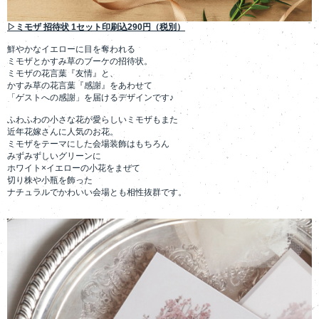
▷ミモザ 招待状 1セット印刷込290円（税別）
鮮やかなイエローに目を奪われる
ミモザとかすみ草のブーケの招待状。
ミモザの花言葉『友情』と、
かすみ草の花言葉『感謝』をあわせて
「ゲストへの感謝」を届けるデザインです♪
ふわふわの小さな花が愛らしいミモザもまた
近年花嫁さんに人気のお花。
ミモザをテーマにした会場装飾はもちろん
みずみずしいグリーンに
ホワイト×イエローの小花をまぜて
切り株や小瓶を飾った
ナチュラルでかわいい会場とも相性抜群です。