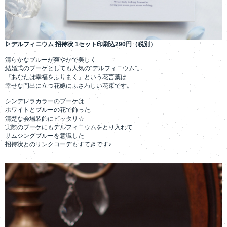
▷デルフィニウム 招待状 1セット印刷込290円（税別）
清らかなブルーが爽やかで美しく
結婚式のブーケとしても人気の“デルフィニウム”。
『あなたは幸福をふりまく』という花言葉は
幸せな門出に立つ花嫁にふさわしい花束です。
シンデレラカラーのブーケは
ホワイトとブルーの花で飾った
清楚な会場装飾にピッタリ☆
実際のブーケにもデルフィニウムをとり入れて
サムシングブルーを意識した
招待状とのリンクコーデもすてきです♪