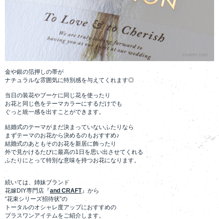
金や銀の箔押しの帯が
ナチュラルな雰囲気に特別感を与えてくれます◎
当日の装花やブーケに同じ花を使ったり
お花と同じ色をテーマカラーにするだけでも
ぐっと統一感を出すことができます。
結婚式のテーマがまだ決まっていないふたりなら
まずテーマのお花から決めるのもおすすめ♪
結婚式のあともそのお花を新居に飾ったり
外で見かけるたびに最高の1日を思い出させてくれる
ふたりにとって特別な意味を持つお花になります。
続いては、姉妹ブランド
花嫁DIY専門店『
and CRAFT
』から
“花束シリーズ招待状”の
トータルのオシャレ度アップにおすすめの
プラスワンアイテムをご紹介します。