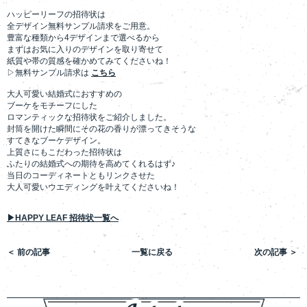
ハッピーリーフの招待状は
全デザイン無料サンプル請求をご用意。
豊富な種類から4デザインまで選べるから
まずはお気に入りのデザインを取り寄せて
紙質や帯の質感を確かめてみてくださいね！
▷無料サンプル請求は
こちら
大人可愛い結婚式におすすめの
ブーケをモチーフにした
ロマンティックな招待状をご紹介しました。
封筒を開けた瞬間にその花の香りが漂ってきそうな
すてきなブーケデザイン。
上質さにもこだわった招待状は
ふたりの結婚式への期待を高めてくれるはず♪
当日のコーディネートともリンクさせた
大人可愛いウエディングを叶えてくださいね！
▶HAPPY LEAF 招待状一覧へ
＜ 前の記事
一覧に戻る
次の記事 ＞