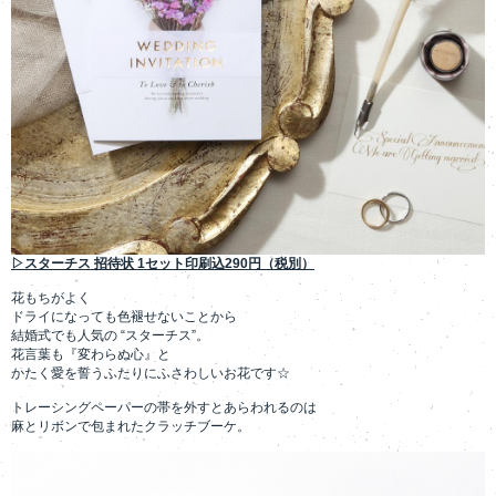
▷スターチス 招待状 1セット印刷込290円（税別）
花もちがよく
ドライになっても色褪せないことから
結婚式でも人気の “スターチス”。
花言葉も『変わらぬ心』と
かたく愛を誓うふたりにふさわしいお花です☆
トレーシングペーパーの帯を外すとあらわれるのは
麻とリボンで包まれたクラッチブーケ。