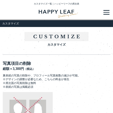
カスタマイズ一覧｜ハッピーリーフの席次表
メ
カスタマイズ
カスタマイズ
写真項目の削除
総額＋3,300円
（税込）
裏表紙の写真の削除や、プロフィール写真枚数の減少が可能。
※デザインの調整が必要なため、こちらの料金が発生
※席次面の写真削除は無料
※表紙の写真は掲載必須