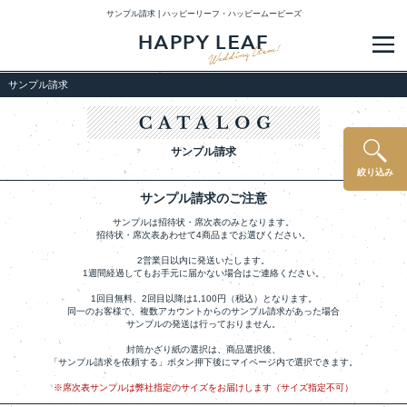
サンプル請求 | ハッピーリーフ・ハッピームービーズ
メ
サンプル請求
サンプル請求
絞り込み
サンプル請求のご注意
サンプルは招待状・席次表のみとなります。
招待状・席次表あわせて4商品までお選びください。
2営業日以内に発送いたします。
1週間経過してもお手元に届かない場合はご連絡ください。
1回目無料、2回目以降は1,100円（税込）となります。
同一のお客様で、複数アカウントからのサンプル請求があった場合
サンプルの発送は行っておりません。
封筒かざり紙の選択は、商品選択後、
「サンプル請求を依頼する」ボタン押下後にマイページ内で選択できます。
※席次表サンプルは弊社指定のサイズをお届けします（サイズ指定不可）