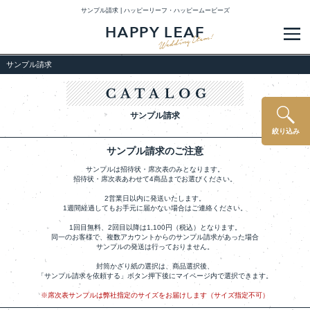
サンプル請求 | ハッピーリーフ・ハッピームービーズ
メ
サンプル請求
サンプル請求
絞り込み
サンプル請求のご注意
サンプルは招待状・席次表のみとなります。
招待状・席次表あわせて4商品までお選びください。
2営業日以内に発送いたします。
1週間経過してもお手元に届かない場合はご連絡ください。
1回目無料、2回目以降は1,100円（税込）となります。
同一のお客様で、複数アカウントからのサンプル請求があった場合
サンプルの発送は行っておりません。
封筒かざり紙の選択は、商品選択後、
「サンプル請求を依頼する」ボタン押下後にマイページ内で選択できます。
※席次表サンプルは弊社指定のサイズをお届けします（サイズ指定不可）