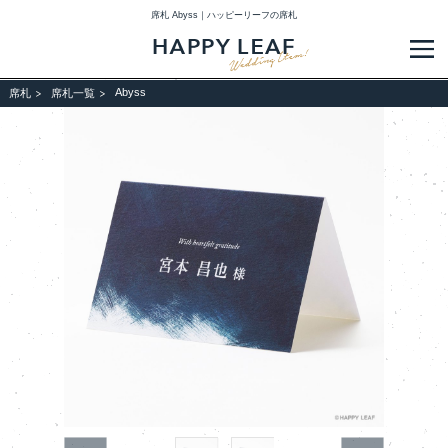
席札 Abyss｜ハッピーリーフの席札
メ
Abyss
席札
席札一覧