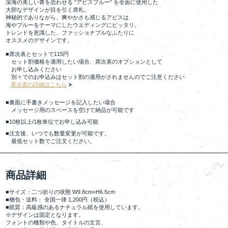
深海の美しい青を思わせる “アビスブルー” を全面に使用した
大胆なデザインが目を引く席札。
神秘的でありながら、爽やかさも感じるアビスは
海やブルーをテーマにしたウエディングにピッタリ。
トレンドを意識した、ファッショナブルなふたりに
オススメのデザインです。
■席次表とセットで115円
セット割価格を適用したい場合、席次表のオプションとして
お申し込みください
別々でのお申込みはセット割の適用がされませんのでご注意ください
席次表の詳細はこちら
■裏面に手書きメッセージを記入したい場合
メッセージ用のスペースを空けて納品が可能です
■10枚以上/1枚単位でお申し込み可能
■注文後、いつでも数量変更が可能です。
最低セット数でご注文ください。
商品詳細
■サイズ：二つ折りの状態 W9.8cm×H6.5cm
■梱包・送料： 全国一律 1,200円（税込）
■紙質：高級感のあるナチュラル紙を使用しています。
※デザインは固定となります。
フォントの種類や色、タイトルの文言、