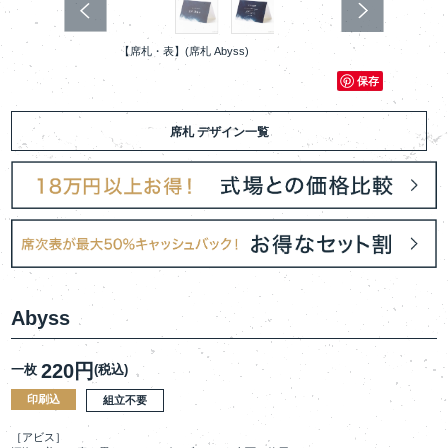
【席札・表】(席札 Abyss)
保存
席札 デザイン一覧
Abyss
220円
一枚
(税込)
印刷込
組立不要
［アビス］